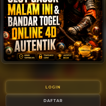
LOGIN
DAFTAR